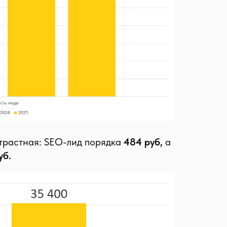
нтрастная: SEO-лид порядка
484 руб,
а
уб.