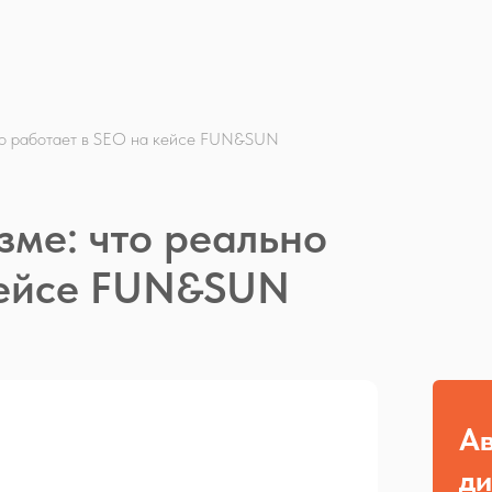
ьно работает в SEO на кейсе FUN&SUN
зме: что реально
кейсе FUN&SUN
Ав
ди