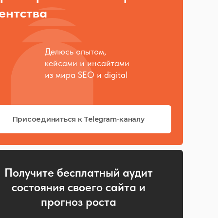
ентства
Делюсь опытом,
кейсами и инсайтами
из мира SEO и digital
Присоединиться к Telegram-каналу
Получите бесплатный аудит
состояния своего сайта и
прогноз роста