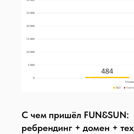
С чем пришёл FUN&SUN:
ребрендинг + домен + тех