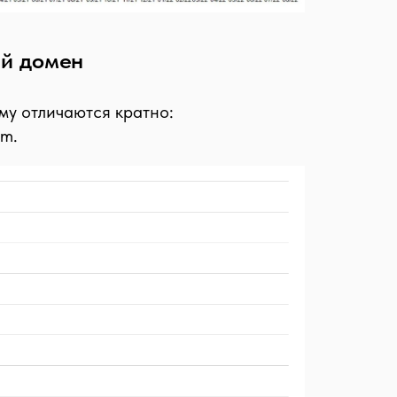
ый домен
му отличаются кратно:
om.